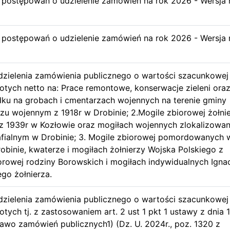
u postępowań o udzielenie zamówień na rok 2026 - Wersja 
u postępowań o udzielenie zamówień na rok 2026 - Wersja 
dzielenia zamówienia publicznego o wartości szacunkowej
łotych netto na: Prace remontowe, konserwacje zieleni ora
ku na grobach i cmentarzach wojennych na terenie gminy
rzu wojennym z 1918r w Drobinie; 2.Mogile zbiorowej żołni
z 1939r w Kozłowie oraz mogiłach wojennych zlokalizowa
afialnym w Drobinie; 3. Mogile zbiorowej pomordowanych 
obinie, kwaterze i mogiłach żołnierzy Wojska Polskiego z
iorowej rodziny Borowskich i mogiłach indywidualnych Ign
ego żołnierza.
dzielenia zamówienia publicznego o wartości szacunkowej
otych tj. z zastosowaniem art. 2 ust 1 pkt 1 ustawy z dnia 1
rawo zamówień publicznych1) (Dz. U. 2024r., poz. 1320 z