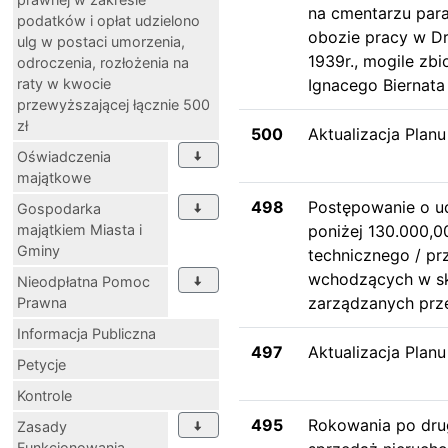
na cmentarzu par
podatków i opłat udzielono
obozie pracy w Dr
ulg w postaci umorzenia,
1939r., mogile zb
odroczenia, rozłożenia na
raty w kwocie
Ignacego Biernata 
przewyższającej łącznie 500
zł
500
Aktualizacja Plan
Oświadczenia
majątkowe
498
Postępowanie o u
Gospodarka
majątkiem Miasta i
poniżej 130.000,0
Gminy
technicznego / p
wchodzących w sk
Nieodpłatna Pomoc
zarządzanych prze
Prawna
Informacja Publiczna
497
Aktualizacja Plan
Petycje
Kontrole
495
Rokowania po dru
Zasady
Funkcjonowania