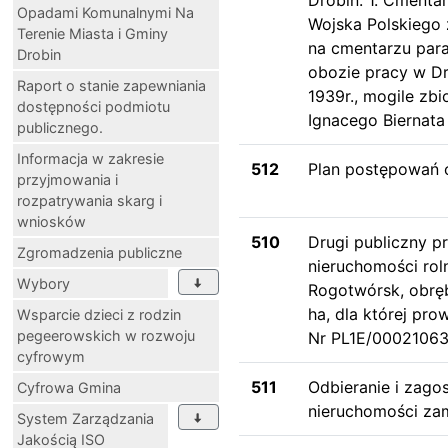
Opadami Komunalnymi Na
Wojska Polskiego 
Terenie Miasta i Gminy
na cmentarzu par
Drobin
obozie pracy w Dr
Raport o stanie zapewniania
1939r., mogile zb
dostępności podmiotu
Ignacego Biernata 
publicznego.
Informacja w zakresie
512
Plan postępowań 
przyjmowania i
rozpatrywania skarg i
wniosków
510
Drugi publiczny p
Zgromadzenia publiczne
nieruchomości rol
Wybory
Rogotwórsk, obrę
ha, dla której pr
Wsparcie dzieci z rodzin
pegeerowskich w rozwoju
Nr PL1E/00021063
cyfrowym
511
Odbieranie i zag
Cyfrowa Gmina
nieruchomości zam
System Zarządzania
Jakością ISO