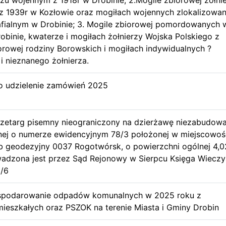
z 1939r w Kozłowie oraz mogiłach wojennych zlokalizowa
afialnym w Drobinie; 3. Mogile zbiorowej pomordowanych 
obinie, kwaterze i mogiłach żołnierzy Wojska Polskiego z
iorowej rodziny Borowskich i mogiłach indywidualnych ?
i nieznanego żołnierza.
o udzielenie zamówień 2025
rzetarg pisemny nieograniczony na dzierżawę niezabudowa
nej o numerze ewidencyjnym 78/3 położonej w miejscowoś
b geodezyjny 0037 Rogotwórsk, o powierzchni ogólnej 4,0
owadzona jest przez Sąd Rejonowy w Sierpcu Księga Wieczy
/6
ospodarowanie odpadów komunalnych w 2025 roku z
ieszkałych oraz PSZOK na terenie Miasta i Gminy Drobin