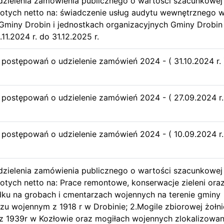
dzielenia zamówienia publicznego o wartości szacunkowej
łotych netto na: świadczenie usług audytu wewnętrznego 
 Gminy Drobin i jednostkach organizacyjnych Gminy Drobin
11.2024 r. do 31.12.2025 r.
u postępowań o udzielenie zamówień 2024 - ( 31.10.2024 r. 
u postępowań o udzielenie zamówień 2024 - ( 27.09.2024 r.
u postępowań o udzielenie zamówień 2024 - ( 10.09.2024 r.
dzielenia zamówienia publicznego o wartości szacunkowej
łotych netto na: Prace remontowe, konserwacje zieleni ora
ku na grobach i cmentarzach wojennych na terenie gminy
rzu wojennym z 1918 r w Drobinie; 2.Mogile zbiorowej żołni
z 1939r w Kozłowie oraz mogiłach wojennych zlokalizowa