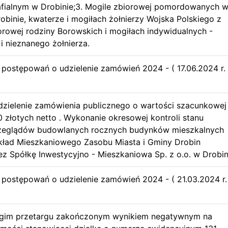
afialnym w Drobinie;3. Mogile zbiorowej pomordowanych 
obinie, kwaterze i mogiłach żołnierzy Wojska Polskiego z
iorowej rodziny Borowskich i mogiłach indywidualnych -
i nieznanego żołnierza.
u postępowań o udzielenie zamówień 2024 - ( 17.06.2024 r. 
dzielenie zamówienia publicznego o wartości szacunkowej
0 złotych netto . Wykonanie okresowej kontroli stanu
rzeglądów budowlanych rocznych budynków mieszkalnych
ład Mieszkaniowego Zasobu Miasta i Gminy Drobin
z Spółkę Inwestycyjno - Mieszkaniowa Sp. z o.o. w Drobin
u postępowań o udzielenie zamówień 2024 - ( 21.03.2024 r.
gim przetargu zakończonym wynikiem negatywnym na