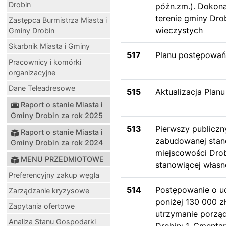
Drobin
późn.zm.). Dokona
terenie gminy Dr
Zastępca Burmistrza Miasta i
wieczystych
Gminy Drobin
Skarbnik Miasta i Gminy
517
Planu postępowań 
Pracownicy i komórki
organizacyjne
Dane Teleadresowe
515
Aktualizacja Plan
Raport o stanie Miasta i
Gminy Drobin za rok 2025
513
Pierwszy publiczn
Raport o stanie Miasta i
zabudowanej stan
Gminy Drobin za rok 2024
miejscowości Drob
MENU PRZEDMIOTOWE
stanowiącej własn
Preferencyjny zakup węgla
514
Postępowanie o u
Zarządzanie kryzysowe
poniżej 130 000 z
Zapytania ofertowe
utrzymanie porząd
Analiza Stanu Gospodarki
Drobin: 1. Cmenta