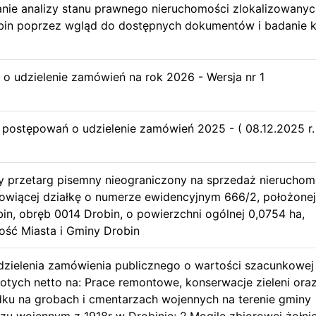
nie analizy stanu prawnego nieruchomości zlokalizowanyc
obin poprzez wgląd do dostępnych dokumentów i badanie k
o udzielenie zamówień na rok 2026 - Wersja nr 1
u postępowań o udzielenie zamówień 2025 - ( 08.12.2025 r.
y przetarg pisemny nieograniczony na sprzedaż nieruchom
owiącej działkę o numerze ewidencyjnym 666/2, położone
in, obręb 0014 Drobin, o powierzchni ogólnej 0,0754 ha,
ość Miasta i Gminy Drobin
dzielenia zamówienia publicznego o wartości szacunkowej
łotych netto na: Prace remontowe, konserwacje zieleni ora
ku na grobach i cmentarzach wojennych na terenie gminy
rzu wojennym z 1918r w Drobinie; 2.Mogile zbiorowej żołni