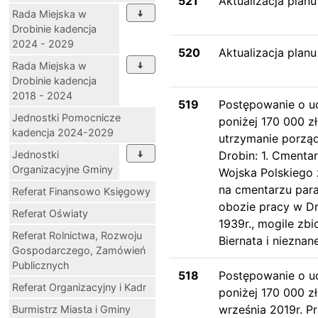
521
Aktualizacja plan
Rada Miejska w
Drobinie kadencja
2024 - 2029
520
Aktualizacja plan
Rada Miejska w
Drobinie kadencja
2018 - 2024
519
Postępowanie o u
Jednostki Pomocnicze
poniżej 170 000 z
kadencja 2024-2029
utrzymanie porząd
Jednostki
Drobin: 1. Cmenta
Organizacyjne Gminy
Wojska Polskiego 
na cmentarzu par
Referat Finansowo Księgowy
obozie pracy w Dr
Referat Oświaty
1939r., mogile zb
Referat Rolnictwa, Rozwoju
Biernata i nieznan
Gospodarczego, Zamówień
Publicznych
518
Postępowanie o u
Referat Organizacyjny i Kadr
poniżej 170 000 zł
września 2019r. P
Burmistrz Miasta i Gminy