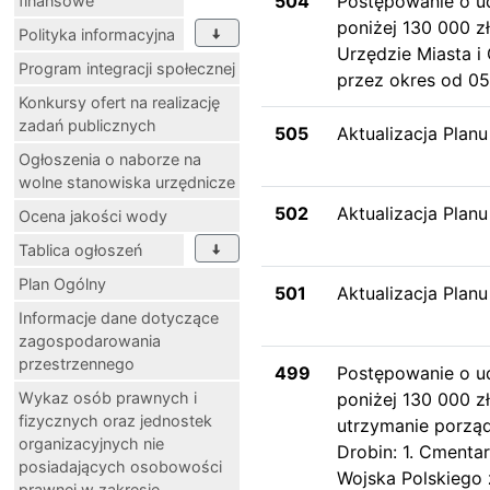
504
Postępowanie o u
finansowe
poniżej 130 000 z
Polityka informacyjna
Urzędzie Miasta i
Program integracji społecznej
przez okres od 05.
Konkursy ofert na realizację
zadań publicznych
505
Aktualizacja Plan
Ogłoszenia o naborze na
wolne stanowiska urzędnicze
502
Aktualizacja Plan
Ocena jakości wody
Tablica ogłoszeń
Plan Ogólny
501
Aktualizacja Plan
Informacje dane dotyczące
zagospodarowania
przestrzennego
499
Postępowanie o u
Wykaz osób prawnych i
poniżej 130 000 z
fizycznych oraz jednostek
utrzymanie porząd
organizacyjnych nie
Drobin: 1. Cmenta
posiadających osobowości
Wojska Polskiego 
prawnej w zakresie