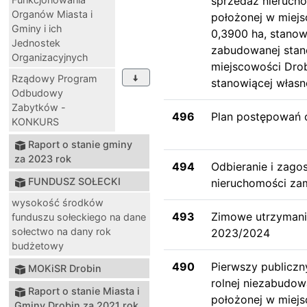
sprzedaż nierucho
Organów Miasta i
położonej w miejs
Gminy i ich
0,3900 ha, stanow
Jednostek
zabudowanej stan
Organizacyjnych
miejscowości Drob
Rządowy Program
stanowiącej własn
Odbudowy
Zabytków -
496
Plan postępowań 
KONKURS
Raport o stanie gminy
za 2023 rok
494
Odbieranie i zag
FUNDUSZ SOŁECKI
nieruchomości zam
wysokość środków
493
Zimowe utrzymanie
funduszu sołeckiego na dane
sołectwo na dany rok
2023/2024
budżetowy
490
Pierwszy publiczn
MOKiSR Drobin
rolnej niezabudow
Raport o stanie Miasta i
położonej w miejs
Gminy Drobin za 2021 rok