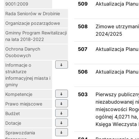
509
Aktualizacja Plan
9001:2009
Rada Seniorów w Drobinie
Organizacje pozarządowe
508
Zimowe utrzymanie
Gminny Program Rewitalizacji
2024/2025
na lata 2018-2022
507
Aktualizacja Plan
Ochrona Danych
Osobowych
Informacje o
506
Aktualizacja Planu
strukturze
informacyjnej miasta i
gminy
503
Pierwszy publiczn
Kompetencje
niezabudowanej n
Prawo miejscowe
miejscowości Rog
Budżet
ogólnej 4,0271 ha
Dotacje
Księga Wieczysta
Sprawozdania