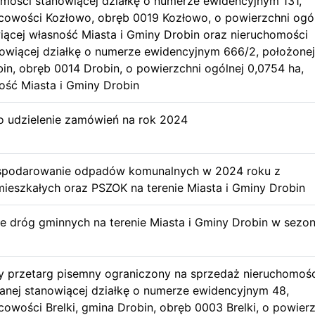
mości stanowiącej działkę o numerze ewidencyjnym 131,
cowości Kozłowo, obręb 0019 Kozłowo, o powierzchni ogó
iącej własność Miasta i Gminy Drobin oraz nieruchomości
owiącej działkę o numerze ewidencyjnym 666/2, położone
in, obręb 0014 Drobin, o powierzchni ogólnej 0,0754 ha,
ość Miasta i Gminy Drobin
o udzielenie zamówień na rok 2024
ospodarowanie odpadów komunalnych w 2024 roku z
ieszkałych oraz PSZOK na terenie Miasta i Gminy Drobin
 dróg gminnych na terenie Miasta i Gminy Drobin w sezon
y przetarg pisemny ograniczony na sprzedaż nieruchomośc
anej stanowiącej działkę o numerze ewidencyjnym 48,
cowości Brelki, gmina Drobin, obręb 0003 Brelki, o powier