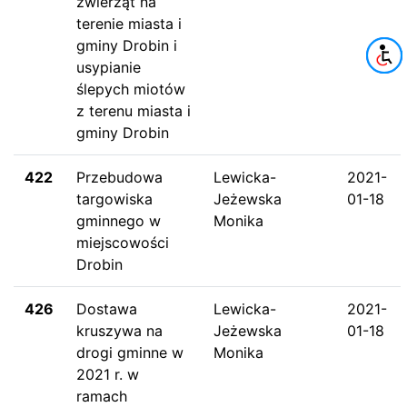
zwierząt na
terenie miasta i
gminy Drobin i
usypianie
ślepych miotów
z terenu miasta i
gminy Drobin
422
Przebudowa
Lewicka-
2021-
targowiska
Jeżewska
01-18
gminnego w
Monika
miejscowości
Drobin
426
Dostawa
Lewicka-
2021-
kruszywa na
Jeżewska
01-18
drogi gminne w
Monika
2021 r. w
ramach